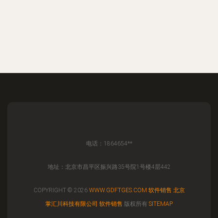
电话：1864654**
地址：北京市昌平区振兴路35号院1号楼4层442
COPYRIGHT © 2026
WWW.GDFTGES.COM
软件销售
北京
掌汇川科技有限公司
软件销售
版权所有
SITEMAP