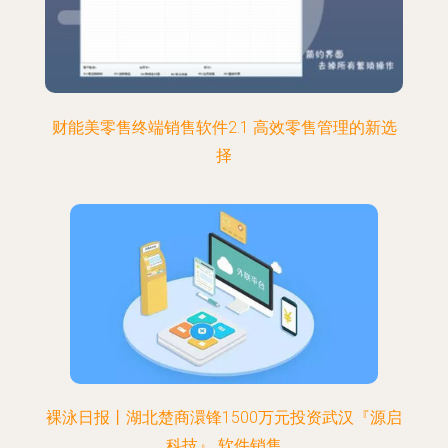
财能美零售终端销售软件2.1 高效零售管理的新选
择
裸泳日报丨湖北楚商澴锋1500万元投资武汉『源启
科技』 软件销售