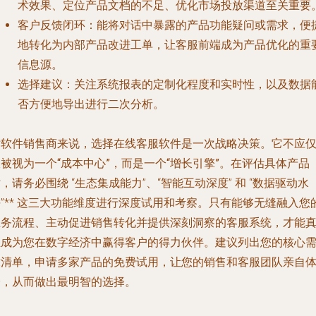
术效果、定位产品文档的不足、优化市场投放渠道至关重要
客户反馈闭环
：能将对话中暴露的产品功能疑问或需求，便
地转化为内部产品改进工单，让客服前端成为产品优化的重
信息源。
选择建议
：关注系统报表的定制化程度和实时性，以及数据
否方便地导出进行二次分析。
对软件销售商来说，选择在线客服软件是一次战略决策。它不应
被视为一个“成本中心”，而是一个“增长引擎”。在评估具体产品
时，请务必围绕
“生态集成能力”、“智能互动深度”
和
“数据驱动水
”** 这三大功能维度进行深度试用和考察。只有能够无缝融入您
业务流程、主动促进销售转化并提供深刻洞察的客服系统，才能
正成为您在数字经济中赢得客户的得力伙伴。建议列出您的核心
求清单，申请多家产品的免费试用，让您的销售和客服团队亲自
验，从而做出最明智的选择。