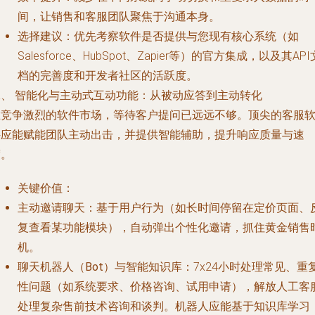
间，让销售和客服团队聚焦于沟通本身。
选择建议
：优先考察软件是否提供与您现有核心系统（如
Salesforce、HubSpot、Zapier等）的官方集成，以及其API
档的完善度和开发者社区的活跃度。
二、 智能化与主动式互动功能：从被动应答到主动转化
在竞争激烈的软件市场，等待客户提问已远远不够。顶尖的客服
件应能赋能团队主动出击，并提供智能辅助，提升响应质量与速
度。
关键价值
：
主动邀请聊天
：基于用户行为（如长时间停留在定价页面、
复查看某功能模块），自动弹出个性化邀请，抓住黄金销售
机。
聊天机器人（Bot）与智能知识库
：7x24小时处理常见、重
性问题（如系统要求、价格咨询、试用申请），解放人工客
处理复杂售前技术咨询和谈判。机器人应能基于知识库学习